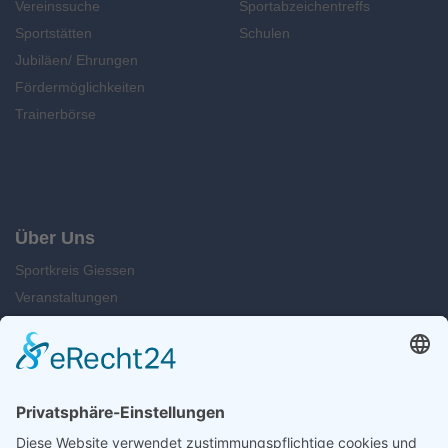
Vereinssuche
Sportabzeichentreffs
Sportstätten
Schulen
Jubiläen/ Ehrungen
Fördermöglichkeiten
Trainerbörse
Über Uns
Sportkreis Giessen
Veranstaltungen
News
Kontakt
Suche
Öffnungszeiten