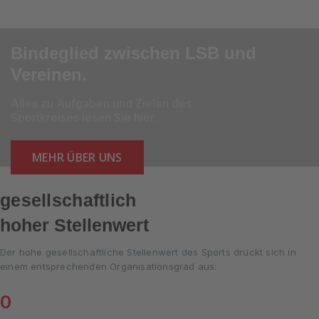
Bindeglied zwischen LSB und
Vereinen.
Alles zu Aufgaben und Zielen des
Sportkreises lesen Sie hier.
MEHR ÜBER UNS
gesellschaftlich
hoher Stellenwert
Der hohe gesellschaftliche Stellenwert des Sports drückt sich in
einem entsprechenden Organisationsgrad aus:
0