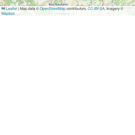
Leaflet
|
Map data ©
OpenStreetMap
contributors,
CC-BY-SA
, Imagery ©
Mapbox